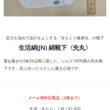
足元を温めて血行をよくする「冷えとり健康法」の靴下
生活絹(JN) 絹靴下〈先丸〉
重ね履きの2枚目以降に適した、シルク100%製の先丸靴
下です。足にゆったりとした履き心地です。
メール便対応商品（2個まで）
生成〈きなり〉| M | ¥1,650