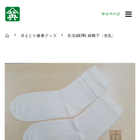
マイページ
冷えとり健康グッズ
生活絹(JN) 絹靴下〈先丸〉