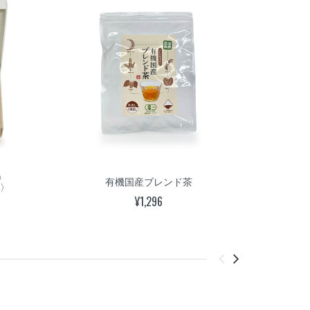
り
有機国産ブレンド茶
ス
〉
¥1,296