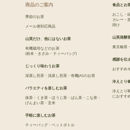
商品のご案内
食品とお
おこし・
季節のお茶
カレー・
掛け
メール便対応商品
山英発酵
山英だけ、他にはないお茶
東京椿茶
有機栽培などのお茶
(粉末・きざみ・ティーバッグ)
感謝を伝
じっくり味わうお茶
おすすめ
深蒸し煎茶・浅蒸し煎茶・有機JASのお茶
冷えとり
バラエティを楽しむお茶
冷えとり
におすす
抹茶・くき茶・ほうじ茶・ばん茶・こな茶・
げんまい茶・玄米
手軽に楽しむお茶
ティーバッグ・ペットボトル