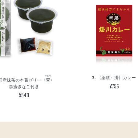
みどり
3.
〈薬膳〉掛川カレー
国産抹茶の本葛ゼリー〈
翠
〉
¥756
黒蜜きなこ付き
¥540