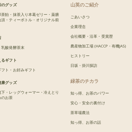
山英のご紹介
茶のグッズ
緑茶飴・抹茶入り本葛ゼリー・薬膳
ごあいさつ
急須・ティーボトル・オリジナル前
企業理念
会社概要・沿革・受賞歴
茶
農産物加工場 (HACCP・有機JAS)
・乳酸発酵茶末
ヒストリー
えるギフト
日坂・掛川探訪
ギフト・お好みギフト
緑茶のチカラ
健康グッズ
靴下・レッグウォーマー・冷えとり
知っ得、お茶のパワー
めのお茶
安心・安全の裏付け
茶草場農法
知っ得、お茶の話