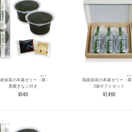
みどり
みど
国産抹茶の本葛ゼリー〈
翠
〉
国産抹茶の本葛ゼリー〈
翠
黒蜜きなこ付き
3袋ギフトセット
¥540
¥1,490