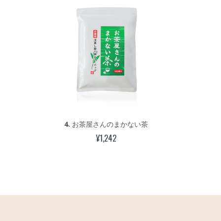
4.
お茶屋さんのまかない茶
5.
掛川
¥1,242