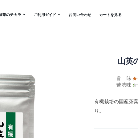
緑茶のチカラ
ご利用ガイド
お問い合わせ
カートを見る
山英の
旨 味
苦渋味
有機栽培の国産茶
り。