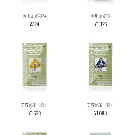
食用きざみ24
食用きざみ
¥324
¥1,026
子育銘茶〈黄〉
子育銘茶〈青〉
¥1,620
¥1,080