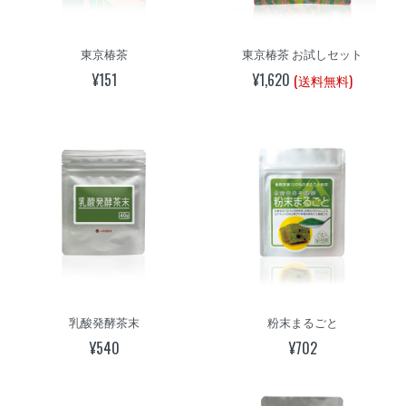
東京椿茶
東京椿茶 お試しセット
¥151
¥1,620
(送料無料)
乳酸発酵茶末
粉末まるごと
¥540
¥702