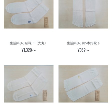
生活絹(JN) 絹靴下〈先丸〉
生活絹(JN) 綿5本指靴下
¥1,320〜
¥352〜