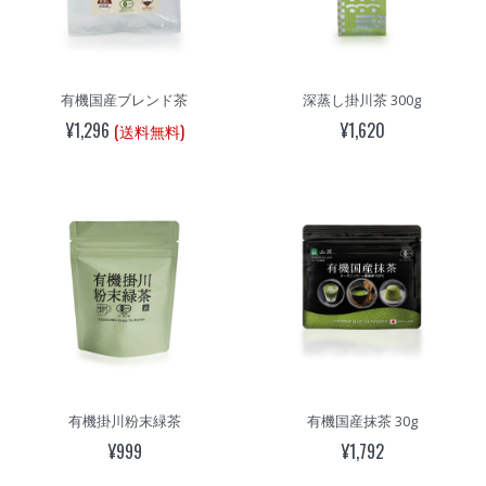
有機国産ブレンド茶
深蒸し掛川茶 300g
¥1,296
¥1,620
(送料無料)
有機掛川粉末緑茶
有機国産抹茶 30g
¥999
¥1,792