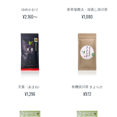
ゆめかおり
茶草場農法・深蒸し掛川茶
¥2,160〜
¥1,080
天葉〈あまね〉
有機掛川茶 きよらか
¥1,296
¥972