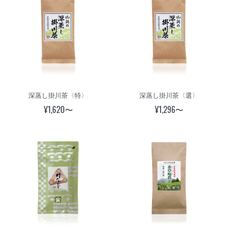
深蒸し掛川茶〈特〉
深蒸し掛川茶〈選〉
¥1,620〜
¥1,296〜