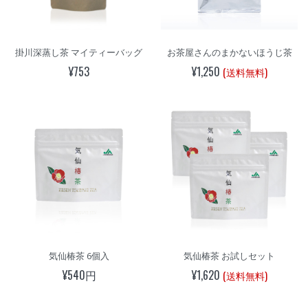
掛川深蒸し茶 マイティーバッグ
お茶屋さんのまかないほうじ茶
¥753
¥1,250
(送料無料)
気仙椿茶 6個入
気仙椿茶 お試しセット
¥540円
¥1,620
(送料無料)